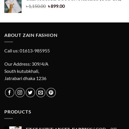
৳
1,150.00
৳
899.00
ABOUT ZAIN FASHION
Call us: 01613-985955
Our Address: 309/4/A
South kutubkhali,
Jatrabari dhaka 1236
PRODUCTS