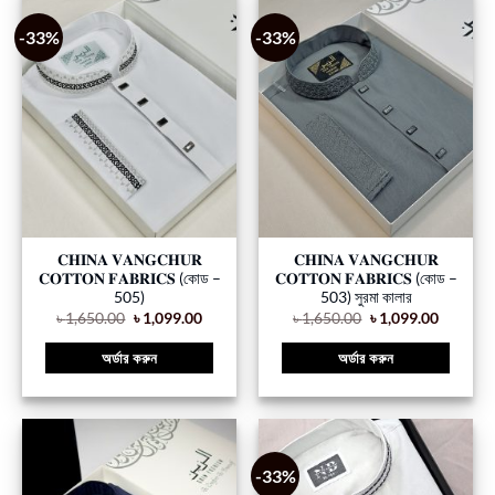
-33%
-33%
𝐂𝐇𝐈𝐍𝐀 𝐕𝐀𝐍𝐆𝐂𝐇𝐔𝐑
𝐂𝐇𝐈𝐍𝐀 𝐕𝐀𝐍𝐆𝐂𝐇𝐔𝐑
𝐂𝐎𝐓𝐓𝐎𝐍 𝐅𝐀𝐁𝐑𝐈𝐂𝐒 (কোড –
𝐂𝐎𝐓𝐓𝐎𝐍 𝐅𝐀𝐁𝐑𝐈𝐂𝐒 (কোড –
505)
503) সুরমা কালার
৳
1,650.00
৳
1,099.00
৳
1,650.00
৳
1,099.00
অর্ডার করুন
অর্ডার করুন
-33%