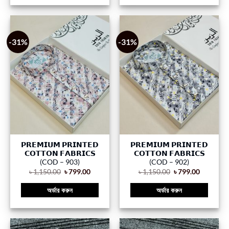
-31%
-31%
𝗣𝗥𝗘𝗠𝗜𝗨𝗠 𝗣𝗥𝗜𝗡𝗧𝗘𝗗
𝗣𝗥𝗘𝗠𝗜𝗨𝗠 𝗣𝗥𝗜𝗡𝗧𝗘𝗗
𝗖𝗢𝗧𝗧𝗢𝗡 𝗙𝗔𝗕𝗥𝗜𝗖𝗦
𝗖𝗢𝗧𝗧𝗢𝗡 𝗙𝗔𝗕𝗥𝗜𝗖𝗦
(COD – 903)
(COD – 902)
৳
1,150.00
৳
799.00
৳
1,150.00
৳
799.00
অর্ডার করুন
অর্ডার করুন