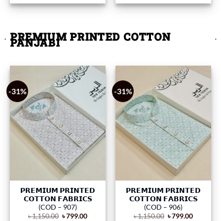
PREMIUM PRINTED COTTON
PANJABI
-31%
-31%
𝗣𝗥𝗘𝗠𝗜𝗨𝗠 𝗣𝗥𝗜𝗡𝗧𝗘𝗗
𝗣𝗥𝗘𝗠𝗜𝗨𝗠 𝗣𝗥𝗜𝗡𝗧𝗘𝗗
𝗖𝗢𝗧𝗧𝗢𝗡 𝗙𝗔𝗕𝗥𝗜𝗖𝗦
𝗖𝗢𝗧𝗧𝗢𝗡 𝗙𝗔𝗕𝗥𝗜𝗖𝗦
(COD – 907)
(COD – 906)
৳
1,150.00
৳
799.00
৳
1,150.00
৳
799.00