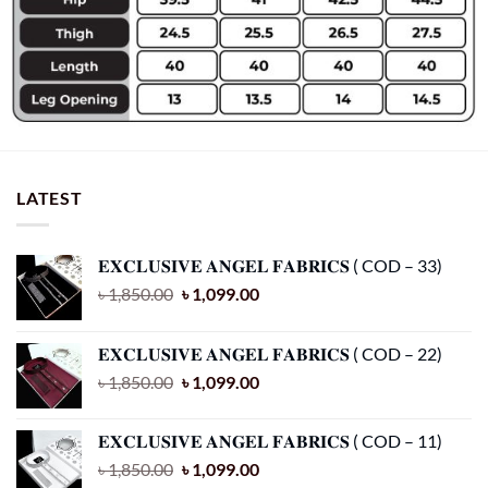
LATEST
𝐄𝐗𝐂𝐋𝐔𝐒𝐈𝐕𝐄 𝐀𝐍𝐆𝐄𝐋 𝐅𝐀𝐁𝐑𝐈𝐂𝐒 ( COD – 33)
৳
1,850.00
৳
1,099.00
𝐄𝐗𝐂𝐋𝐔𝐒𝐈𝐕𝐄 𝐀𝐍𝐆𝐄𝐋 𝐅𝐀𝐁𝐑𝐈𝐂𝐒 ( COD – 22)
৳
1,850.00
৳
1,099.00
𝐄𝐗𝐂𝐋𝐔𝐒𝐈𝐕𝐄 𝐀𝐍𝐆𝐄𝐋 𝐅𝐀𝐁𝐑𝐈𝐂𝐒 ( COD – 11)
৳
1,850.00
৳
1,099.00