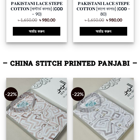
𝐏𝐀𝐊𝐈𝐒𝐓𝐀𝐍𝐈 𝐋𝐀𝐂𝐄 𝐒𝐓𝐄𝐏𝐄
𝐏𝐀𝐊𝐈𝐒𝐓𝐀𝐍𝐈 𝐋𝐀𝐂𝐄 𝐒𝐓𝐄𝐏𝐄
𝐂𝐎𝐓𝐓𝐎𝐍 [মাস্টার্ড কালার] (𝗖𝗢𝗗
𝐂𝐎𝐓𝐓𝐎𝐍 [কালো কালার] (𝗖𝗢𝗗 –
– 90)
80)
৳
1,650.00
৳
980.00
৳
1,650.00
৳
980.00
অর্ডার করুন
অর্ডার করুন
CHINA STITCH PRINTED PANJABI
-22%
-22%