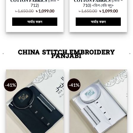
𝐂𝐎𝐓𝐓𝐎𝐍 𝐅𝐀𝐁𝐑𝐈𝐂𝐒 (কোড –
𝐂𝐎𝐓𝐓𝐎𝐍 𝐅𝐀𝐁𝐑𝐈𝐂𝐒 (কোড –
712)
710) <ডিপ নেভি ব্লু>
৳
1,650.00
৳
1,099.00
৳
1,650.00
৳
1,099.00
অর্ডার করুন
অর্ডার করুন
CHINA STITCH EMBROIDERY
PANJABI
-41%
-41%