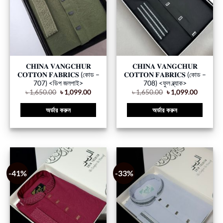
𝐂𝐇𝐈𝐍𝐀 𝐕𝐀𝐍𝐆𝐂𝐇𝐔𝐑
𝐂𝐇𝐈𝐍𝐀 𝐕𝐀𝐍𝐆𝐂𝐇𝐔𝐑
𝐂𝐎𝐓𝐓𝐎𝐍 𝐅𝐀𝐁𝐑𝐈𝐂𝐒 (কোড –
𝐂𝐎𝐓𝐓𝐎𝐍 𝐅𝐀𝐁𝐑𝐈𝐂𝐒 (কোড –
707) <ডিপ জলপাই>
708) <ফুল ব্ল্যাক>
৳
1,650.00
৳
1,099.00
৳
1,650.00
৳
1,099.00
অর্ডার করুন
অর্ডার করুন
-41%
-33%