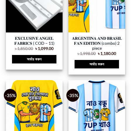
𝐄𝐗𝐂𝐋𝐔𝐒𝐈𝐕𝐄 𝐀𝐍𝐆𝐄𝐋
𝐀𝐑𝐆𝐄𝐍𝐓𝐈𝐍𝐀 𝐀𝐍𝐃 𝐁𝐑𝐀𝐒𝐈𝐋
𝐅𝐀𝐁𝐑𝐈𝐂𝐒 ( COD – 11)
𝐅𝐀𝐍 𝐄𝐃𝐈𝐓𝐈𝐎𝐍 (combo) 2
piece
৳
1,850.00
৳
1,099.00
৳
1,998.00
৳
1,180.00
অর্ডার করুন
অর্ডার করুন
-35%
-35%