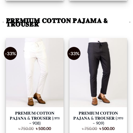
𝐏𝐑𝐄𝐌𝐈𝐔𝐌 𝐂𝐎𝐓𝐓𝐎𝐍 𝐏𝐀𝐉𝐀M𝐀 &
𝐓𝐑𝐎𝐔𝐒𝐄𝐑
-33%
-33%
𝐏𝐑𝐄𝐌𝐈𝐔𝐌 𝐂𝐎𝐓𝐓𝐎𝐍
𝐏𝐑𝐄𝐌𝐈𝐔𝐌 𝐂𝐎𝐓𝐓𝐎𝐍
𝐏𝐀𝐉𝐀𝐍𝐀 & 𝐓𝐑𝐎𝐔𝐒𝐄𝐑 (কোড
𝐏𝐀𝐉𝐀𝐍𝐀 & 𝐓𝐑𝐎𝐔𝐒𝐄𝐑 (কোড
– 908)
– 909)
৳
750.00
৳
500.00
৳
750.00
৳
500.00