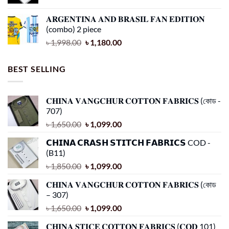
𝐀𝐑𝐆𝐄𝐍𝐓𝐈𝐍𝐀 𝐀𝐍𝐃 𝐁𝐑𝐀𝐒𝐈𝐋 𝐅𝐀𝐍 𝐄𝐃𝐈𝐓𝐈𝐎𝐍
(combo) 2 piece
৳
1,998.00
৳
1,180.00
BEST SELLING
𝐂𝐇𝐈𝐍𝐀 𝐕𝐀𝐍𝐆𝐂𝐇𝐔𝐑 𝐂𝐎𝐓𝐓𝐎𝐍 𝐅𝐀𝐁𝐑𝐈𝐂𝐒 (কোড -
707)
৳
1,650.00
৳
1,099.00
𝗖𝗛𝗜𝗡𝗔 𝗖𝗥𝗔𝗦𝗛 𝗦𝗧𝗜𝗧𝗖𝗛 𝗙𝗔𝗕𝗥𝗜𝗖𝗦 COD -
(B11)
৳
1,850.00
৳
1,099.00
𝐂𝐇𝐈𝐍𝐀 𝐕𝐀𝐍𝐆𝐂𝐇𝐔𝐑 𝐂𝐎𝐓𝐓𝐎𝐍 𝐅𝐀𝐁𝐑𝐈𝐂𝐒 (কোড
– 307)
৳
1,650.00
৳
1,099.00
𝐂𝐇𝐈𝐍𝐀 𝐒𝐓𝐈𝐂𝐄 𝐂𝐎𝐓𝐓𝐎𝐍 𝐅𝐀𝐁𝐑𝐈𝐂𝐒 (𝐂𝐎𝐃 101)