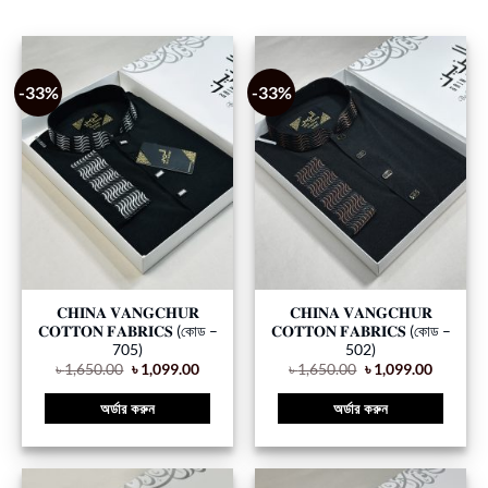
-33%
-33%
𝐂𝐇𝐈𝐍𝐀 𝐕𝐀𝐍𝐆𝐂𝐇𝐔𝐑
𝐂𝐇𝐈𝐍𝐀 𝐕𝐀𝐍𝐆𝐂𝐇𝐔𝐑
𝐂𝐎𝐓𝐓𝐎𝐍 𝐅𝐀𝐁𝐑𝐈𝐂𝐒 (কোড –
𝐂𝐎𝐓𝐓𝐎𝐍 𝐅𝐀𝐁𝐑𝐈𝐂𝐒 (কোড –
705)
502)
৳
1,650.00
৳
1,099.00
৳
1,650.00
৳
1,099.00
অর্ডার করুন
অর্ডার করুন