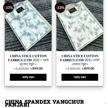
-33%
-33%
𝐂𝐇𝐈𝐍𝐀 𝐒𝐓𝐈𝐂𝐄 𝐂𝐎𝐓𝐓𝐎𝐍
𝐂𝐇𝐈𝐍𝐀 𝐒𝐓𝐈𝐂𝐄 𝐂𝐎𝐓𝐓𝐎𝐍
𝐅𝐀𝐁𝐑𝐈𝐂𝐒 (𝐂𝐎𝐃 203) < স্কাই
𝐅𝐀𝐁𝐑𝐈𝐂𝐒 (𝐂𝐎𝐃 201) <লাইট
ব্লু পাতা প্রিন্ট >
এসপাতা প্রিন্ট>
৳
1,350.00
৳
899.00
৳
1,350.00
৳
899.00
অর্ডার করুন
অর্ডার করুন
CHINA SPANDEX VANGCHUR
PANJABI