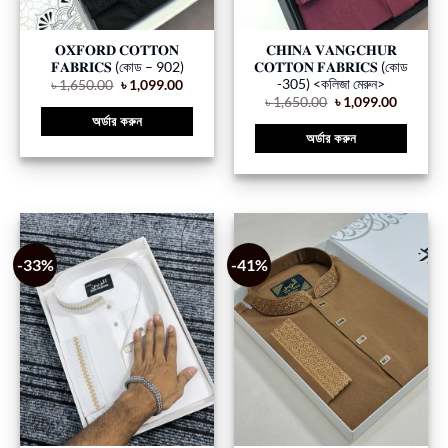
𝐎𝐗𝐅𝐎𝐑𝐃 𝐂𝐎𝐓𝐓𝐎𝐍
𝐂𝐇𝐈𝐍𝐀 𝐕𝐀𝐍𝐆𝐂𝐇𝐔𝐑
𝐅𝐀𝐁𝐑𝐈𝐂𝐒 (কোড – 902)
𝐂𝐎𝐓𝐓𝐎𝐍 𝐅𝐀𝐁𝐑𝐈𝐂𝐒 (কোড
-305) <কলিজা মেরুন>
৳
1,650.00
৳
1,099.00
৳
1,650.00
৳
1,099.00
অর্ডার করুন
অর্ডার করুন
-33%
-41%