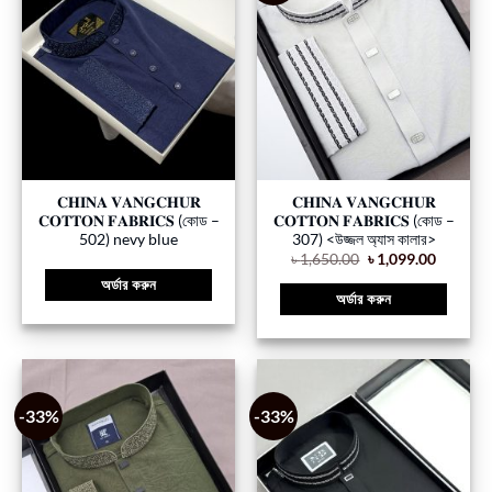
𝐂𝐇𝐈𝐍𝐀 𝐕𝐀𝐍𝐆𝐂𝐇𝐔𝐑
𝐂𝐇𝐈𝐍𝐀 𝐕𝐀𝐍𝐆𝐂𝐇𝐔𝐑
𝐂𝐎𝐓𝐓𝐎𝐍 𝐅𝐀𝐁𝐑𝐈𝐂𝐒 (কোড –
𝐂𝐎𝐓𝐓𝐎𝐍 𝐅𝐀𝐁𝐑𝐈𝐂𝐒 (কোড –
502) nevy blue
307) <উজ্জল অ্যাস কালার>
৳
1,650.00
৳
1,099.00
অর্ডার করুন
অর্ডার করুন
-33%
-33%