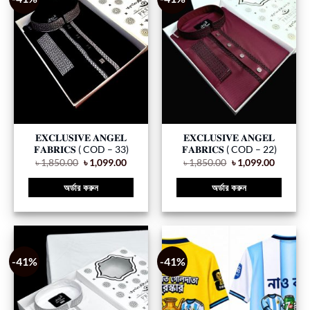
𝐄𝐗𝐂𝐋𝐔𝐒𝐈𝐕𝐄 𝐀𝐍𝐆𝐄𝐋
𝐄𝐗𝐂𝐋𝐔𝐒𝐈𝐕𝐄 𝐀𝐍𝐆𝐄𝐋
𝐅𝐀𝐁𝐑𝐈𝐂𝐒 ( COD – 33)
𝐅𝐀𝐁𝐑𝐈𝐂𝐒 ( COD – 22)
৳
1,850.00
৳
1,099.00
৳
1,850.00
৳
1,099.00
অর্ডার করুন
অর্ডার করুন
-41%
-41%